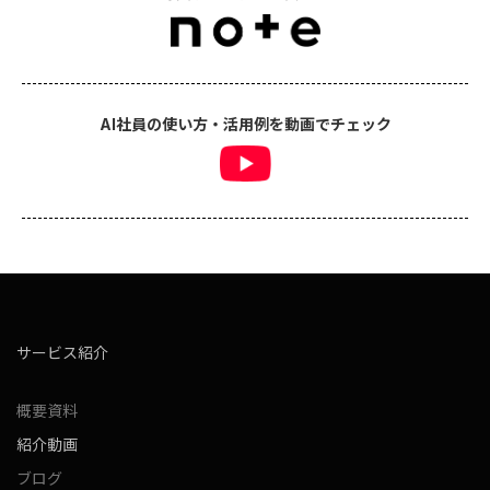
発にご協力いただきありがとうございます。今後とも、メタストアラボの新機能と進
化にご期待ください！ ラボ機能とは メタストアラボは、新しい技術やアイデアを
取り入れ、メタストアの機能やユーザー体験を向上させるために、継続的に研究開発
を行っています。今後も新たな情報があれば先行してメタストアラボで情報を発信し
ていきます！ ユーザーにとって価値ある機能なのかを、最小限のプロトタイプでお
試しいただき、ご意見を頂くための機能です。よって、一部、不具合もあったりしま
AI社員の使い方・活用例を動画でチェック
すが、まずは動くモックアップくらいの生暖かい気持ちでお試し頂ければと思いま
す。ぜひみなさまのご意見やお気づきの点などお寄せください。 ぜひみなさまのご
意見やお気づきの点などお寄せください。ラボ機能へのフィードバックはこちら フ
ィードバックを送る
サービス紹介
概要資料
紹介動画
ブログ