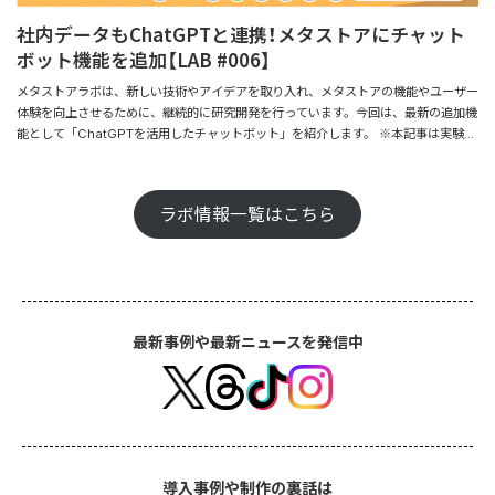
れるコンテンツを設定する ・有料限定エリアをメタストア入口に設定し、スペース
社内データもChatGPTと連携！メタストアにチャット
全体をパスコードをもつユーザーのみに解放する ・有料限定エリアを商品販売の一
ボット機能を追加【LAB #006】
つとして使い、パスコードを購入してくれたユーザーにてじたるコンテンツを配布す
る 上記以外にも色々な活用方法があると思います。 メタストアのスペースと合わせ
メタストアラボは、新しい技術やアイデアを取り入れ、メタストアの機能やユーザー
てご検討ください。 デモ 新機能のデモは、ハコスコバーチャルオフィスにて体験
体験を向上させるために、継続的に研究開発を行っています。今回は、最新の追加機
が可能です。建物内奥にある透明な壁に近づいてお試しください。 ハコスコメタオ
能として「ChatGPTを活用したチャットボット」を紹介します。 ※本記事は実験的
フィス：http://space.hacosco.com/hacosco 費用・手数料 導入費用：10万
にChatGPTを活用して執筆しています。 チャットボットの概要 ChatGPTを基盤
円〜 手数料：30%（決済手数料・振込手数料含む） チケットが購入された際に、代
に、テキストやHTML、PDF、CSVなど様々な形式の外部データを取り込み、それ
金から30％を手数料としていただきます。 有料限定エリアのデザインはご要望に合
を基に質問や相談に回答することが可能なチャットボット機能をメタストアに実装し
わせてカスタマイズが可能です。 制作のご依頼は、お問い合わせフォームより承り
ラボ情報一覧はこちら
ました。 具体的には、メタストアの画面右下にテキスト入力欄を追加し、ここにユ
ます。 ラボ機能とは メタストアラボは、新しい技術やアイデアを取り入れ、メ
ーザーが質問を入力します。質問は任意の位置に配置されたキャラクターに送られ、
タストアの機能やユーザー体験を向上させるために、継続的に研究開発を行っていま
そのキャラクターからの吹き出し形式で回答が表示されます。 活用例 この新機能
す。今後も新たな情報があれば先行してメタストアラボで情報を発信していきます！
は、例えば次のようなシチュエーションで活用できます。 ・FAQ 質問応答チャット
ユーザーにとって価値ある機能なのかを、最小限のプロトタイプでお試しいただき、
ボットとして、ユーザーからの質問に対して自動的に回答します。これにより、ユー
ご意見を頂くための機能です。よって、一部、不具合もあったりしますが、まずは動
ザーは必要な情報をすぐに得ることができ、サポートスタッフの手間も軽減されま
くモックアップくらいの生暖かい気持ちでお試し頂ければと思います。ぜひみなさま
最新事例や最新ニュースを発信中
す。 ・製品情報一覧 チャットボットが製品のオススメ情報や購入アドバイスを提供
のご意見やお気づきの点などお寄せください。 ぜひみなさまのご意見やお気づきの
します。ユーザーは自分に合った商品を探す際の参考にすることができます。 実際
点などお寄せください。ラボ機能へのフィードバックはこちら フィードバックを送
に試してみる メタストアラボでは、この新機能のデモページを公開しています。メ
る メタストア無料登録はこちら
タストアFAQを基にしたデモを是非ご体験ください！FAQ担当の猫又はハコスコメ
タオフィス内のカウンターでお待ちしております。 メタストアFAQデモページへ 導
入方法 本機能は、メタストアビジネスプランのオプションとして提供を開始いたし
ます。導入前のご相談は以下問い合わせフォームよりご連絡ください。
導入事例や制作の裏話は
https://meta.hacosco.com/contact/ 新機能の試験版を体験し、私たちの研究開