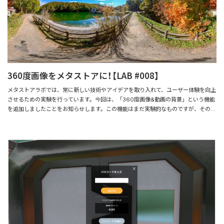
360度画像をメタストアに！【LAB #008】
メタストアラボでは、常に新しい技術やアイデアを取り入れて、ユーザー体験を向上
させるための実験を行っています。今回は、「360度画像&動画の背景」という機能
を追加しましたことをお知らせします。この機能はまだ実験的なものですが、その魅
力と可能性をお伝えします！ 360度画像&動画の背景とは？ Insta360やRICOH
THETAなどの360度カメラの画像&動画をメタストアの背景に設定することができ
ます。360度カメラで撮影した画像&動画は以下のような画像&動画になっておりま
す。 撮影した画像&動画をメタストアに設定することができることで、現実の場所や
イベントを再現することができ、仮想空間のリアリティを一層向上させます。 メタ
ストア上で動画であれば時間経過や周囲の状況の変化などの演出や動きのある背景を
ユーザーに提供することが可能です。 360度画像&動画の活用方法 ・現実のお店の
周囲を360度撮影をすることでメタストア上に再現することが可能 ・360度の動画
によりダイナミックな演出が可能 デモ 新機能のデモは、以下のサイトにて体験が
可能です。設定してあるのは360度撮影した画像を背景として設定しています。 デ
モサイト：https://metastoretest.azurewebsites.net/360/1/ 費用・手数料 デ
ザインはご要望に合わせてカスタマイズが可能です。 制作のご依頼は、お問い合わ