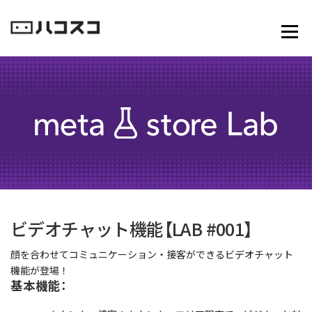
コ
ン
メニュ
テ
ン
ツ
へ
ス
キ
ッ
プ
ビデオチャット機能【LAB #001】
顔を合わせてコミュニケーション・接客ができるビデオチャット
機能が登場！
基本機能：