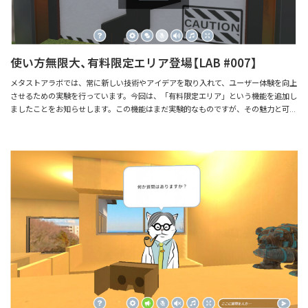
せフォームより承ります。 ラボ機能とは メタストアラボは、新しい技術やアイ
デアを取り入れ、メタストアの機能やユーザー体験を向上させるために、継続的に研
究開発を行っています。今後も新たな情報があれば先行してメタストアラボで情報を
発信していきます！ ユーザーにとって価値ある機能なのかを、最小限のプロトタイ
使い方無限大、有料限定エリア登場【LAB #007】
プでお試しいただき、ご意見を頂くための機能です。よって、一部、不具合もあった
りしますが、まずは動くモックアップくらいの生暖かい気持ちでお試し頂ければと思
メタストアラボでは、常に新しい技術やアイデアを取り入れて、ユーザー体験を向上
います。ぜひみなさまのご意見やお気づきの点などお寄せください。 ぜひみなさま
させるための実験を行っています。今回は、「有料限定エリア」という機能を追加し
のご意見やお気づきの点などお寄せください。ラボ機能へのフィードバックはこちら
ましたことをお知らせします。この機能はまだ実験的なものですが、その魅力と可能
フィードバックを送る メタストア無料登録はこちら
性をお伝えします！ ※本記事は実験的にChatGPTを活用して執筆しています。 有
料限定エリアとは？ 有料限定エリアとはメタストア上に以下の機能を追加できるサ
ービスとなっています。 ・パスコードをもった人しか入れないエリアをメタストア
上に設置できる ・エリア前でクレジットカード決済をしてパスコードの発行ができ
る ・エリアにはパスコードの入力をすることによって入れる 上記の機能になりま
すが、イメージがつきにくいと思いますので流れをご紹介します。 #１ 有料限定
エリアのイメージ メタストア内に以下のようなエリアを設定します。 このエリアの
デザインなどは自由に変更が可能です。 #2 有料限定エリアに近づくとポップ
アップが表示されます。 ポップアップではパスコードを入力するか、クレジットカ
ード支払いにてパスコードが購入できます #3 パスコードを入力すると、有
料限定エリアで設定したエリア内に入ることができます 有料限定エリアの活用
方法 メタストア内で決済が必要なエリアを設定することで、お客様のメタストア事
業をさらに加速することが出来ます。 例えば以下のような使い方を想定していま
す。 ・有料限定エリアのエリア内にZoomを設定し、パスコードをもつユーザーの
みと接客をする ・有料限定エリアのエリア内にパスコードをもつユーザーのみが見