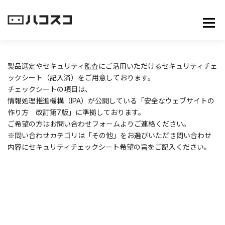
コ
ン
メニュ
テ
ン
ツ
へ
製品選定やセキュリティ監査にご活用いただけるセキュリティチェ
ス
ックシート（記入済）をご用意しております。
キ
チェックシートの項目は、
ッ
情報処理推進機構（IPA）が公開している
「安全なウェブサイトの
プ
作り方 改訂第7版」
に準拠しております。
ご希望の方はお問い合わせフォームよりご連絡ください。
※問い合わせカテゴリは「その他」をお選びいただき問い合わせ
内容にセキュリティチェックシート希望の旨をご記入ください。