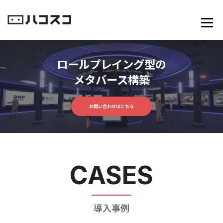
コ
ン
メニュ
テ
ン
ロ
ツ
ー
ロールプレイング型の
へ
ル
ス
メタバース構築
プ
キ
レ
ッ
イ
お問い合わせはこちら
プ
ン
グ
型
協
働
CASES
メ
タ
バ
導入事例
ー
ス