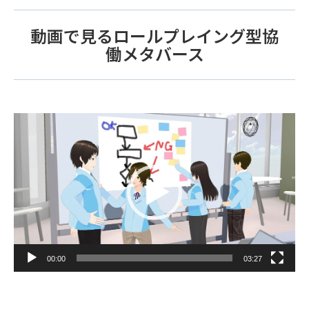
動画で見るロールプレイング型協
働メタバース
動
画
プ
レ
ー
ヤ
ー
00:00
03:27