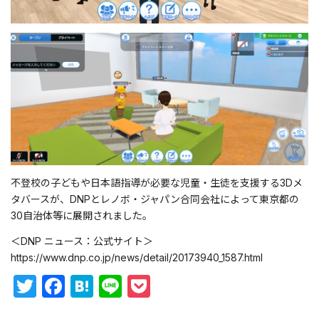
不登校の子どもや日本語指導が必要な児童・生徒を支援する
3D
メ
タバースが、
DNP
とレノボ・ジャパン合同会社によって東京都の
30
自治体等に展開されました。
＜DNP ニュース：公式サイト＞
https://www.dnp.co.jp/news/detail/20173940_1587.html
Twitter
Facebook
Hatena
Line
Pocket