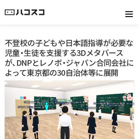
コ
ン
メニュ
テ
ン
ツ
へ
不登校の子どもや日本語指導が必要な
ス
児童・生徒を支援する3Dメタバース
キ
が、DNPとレノボ・ジャパン合同会社に
ッ
プ
よって東京都の30自治体等に展開