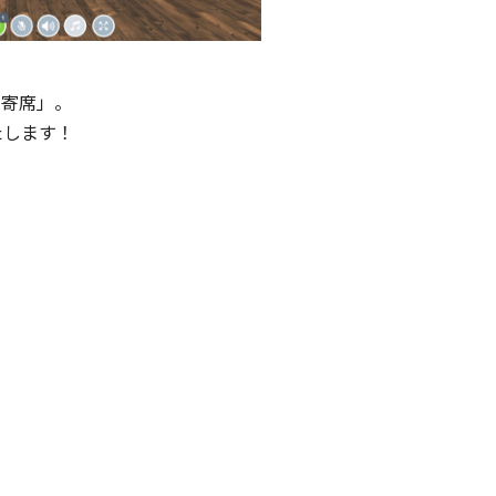
や寄席」。
たします！