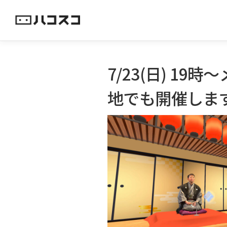
コ
ン
テ
ン
ツ
7/23(日) 1
へ
ス
地でも開催しま
キ
ッ
プ