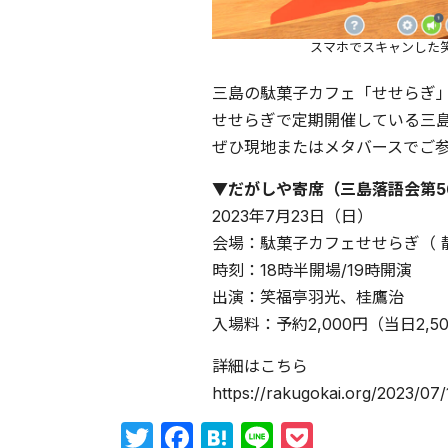
スマホでスキャンした
三島の駄菓子カフェ「せせらぎ
せせらぎで定期開催している三
ぜひ現地またはメタバースでご
▼だがしや寄席（三島落語会第5
2023年7月23日（日）
会場：駄菓子カフェせせらぎ（ 静岡県
時刻：18時半開場/19時開演
出演：笑福亭羽光、桂鷹治
入場料：予約2,000円（当日2,
詳細はこちら
https://rakugokai.org/2023/07
Twitter
Facebook
Hatena
Line
Pocket