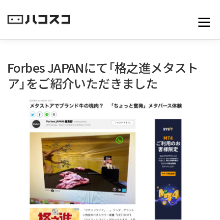
コ
ン
メニュ
テ
ン
ツ
へ
Forbes JAPANにて「格之進メタスト
ス
ア」をご紹介いただきました
キ
ッ
プ