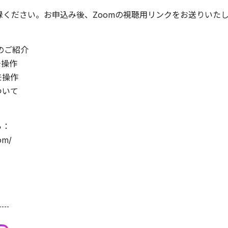
加登録ください。お申込み後、Zoomの視聴用リンクをお送りいた
のご紹介
モ操作
モ操作
ついて
ら：
om/