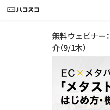
コ
ン
テ
ン
ツ
無料ウェビナー：
へ
ス
介（9/1木）
キ
ッ
プ