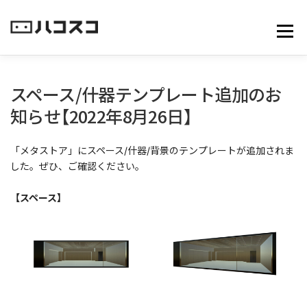
コ
ン
メニュ
テ
ン
ツ
へ
スペース/什器テンプレート追加のお
ス
知らせ【2022年8月26日】
キ
ッ
プ
「メタストア」にスペース/什器/背景のテンプレートが追加されま
した。ぜひ、ご確認ください。
【スペース】